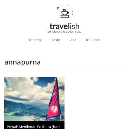
travel
ish
perjalanan, kopi, dan buku
Tentang
Arsip
Visa
iOS Apps
annapurna
Nepal: Menikmati Pokhara (hari-