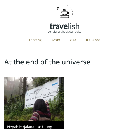
travel
ish
perjalanan, kopi, dan buku
Tentang
Arsip
Visa
iOS Apps
At the end of the universe
Nepal: Perjalanan ke Ujung