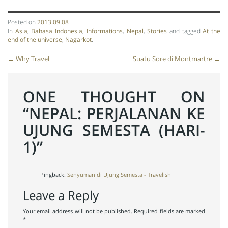
Posted on
2013.09.08
In
Asia
,
Bahasa Indonesia
,
Informations
,
Nepal
,
Stories
and tagged
At the
end of the universe
,
Nagarkot
.
Post
←
Why Travel
Suatu Sore di Montmartre
→
navigation
ONE THOUGHT ON
“
NEPAL: PERJALANAN KE
UJUNG SEMESTA (HARI-
1)
”
Pingback:
Senyuman di Ujung Semesta - Travelish
Leave a Reply
Your email address will not be published.
Required fields are marked
*