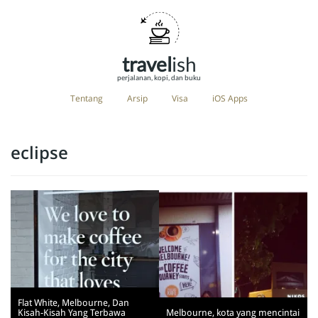
travel
ish
perjalanan, kopi, dan buku
Tentang
Arsip
Visa
iOS Apps
eclipse
Flat White, Melbourne, Dan
Kisah-Kisah Yang Terbawa
Melbourne, kota yang mencintai