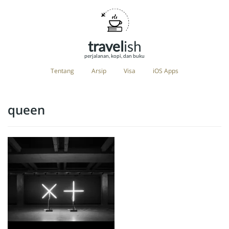
travel
ish
perjalanan, kopi, dan buku
Tentang
Arsip
Visa
iOS Apps
queen