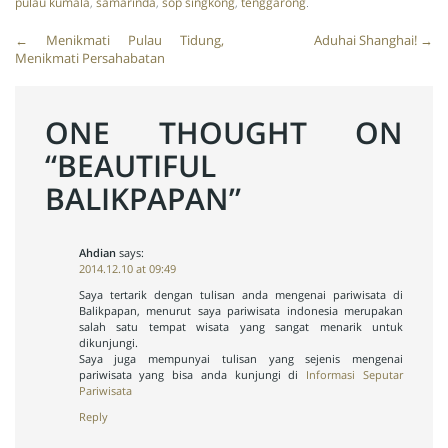
pulau kumala
,
samarinda
,
sop singkong
,
tenggarong
.
Post
←
Menikmati Pulau Tidung,
Aduhai Shanghai!
→
Menikmati Persahabatan
navigation
ONE THOUGHT ON
“
BEAUTIFUL
BALIKPAPAN
”
Ahdian
says:
2014.12.10 at 09:49
Saya tertarik dengan tulisan anda mengenai pariwisata di
Balikpapan, menurut saya pariwisata indonesia merupakan
salah satu tempat wisata yang sangat menarik untuk
dikunjungi.
Saya juga mempunyai tulisan yang sejenis mengenai
pariwisata yang bisa anda kunjungi di
Informasi Seputar
Pariwisata
Reply