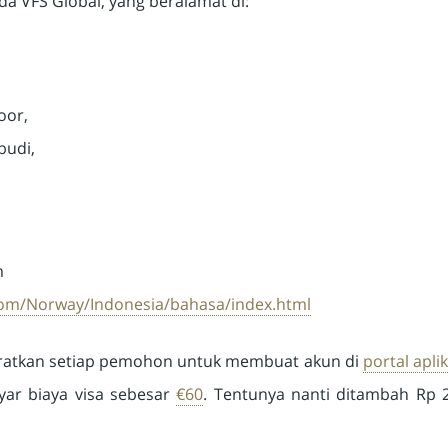
da VFS Global, yang beralamat di:
oor,
abudi,
m
com/Norway/Indonesia/bahasa/index.html
aratkan setiap pemohon untuk membuat akun di
portal apli
ar biaya visa sebesar
€60
. Tentunya nanti ditambah Rp 2