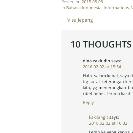
Posted on
2015.08.08
In
Bahasa Indonesia
,
Informations
,
Post
←
Visa Jepang
navigation
10 THOUGHTS
dina zakiudin
says:
2016.02.02 at 15:54
Halo, salam kenal, saya
ttg surat keterangan ker
kita, yg menerangkan ba
ribet hehe. Terima kasi
Reply
kakilangit
says:
2016.02.02 at 16:02
Lebih ke yang kedua,