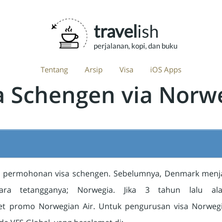
travel
ish
perjalanan, kopi, dan buku
Tentang
Arsip
Visa
iOS Apps
a Schengen via Norw
an permohonan visa schengen. Sebelumnya, Denmark menja
ara tetangganya; Norwegia. Jika 3 tahun lalu al
ket promo Norwegian Air. Untuk pengurusan visa Norweg