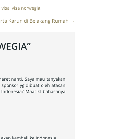
,
visa
,
visa norwegia
.
rta Karun di Belakang Rumah
→
WEGIA
”
maret nanti. Saya mau tanyakan
t sponsor yg dibuat oleh atasan
e Indonesia? Maaf kl bahasanya
 akan kembali ke Indonesia.