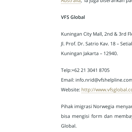
Australia
, ia juga diserahkan pa
VFS Global
Kuningan City Mall, 2nd & 3rd Fl
Jl. Prof. Dr. Satrio Kav. 18 – Seti
Kuningan Jakarta – 12940.
Telp:+62 21 3041 8705
Email:
info.nrid@vfshelpline.co
Website:
http://www.vfsglobal.
Pihak imigrasi Norwegia meny
bisa mengisi form dan membay
Global.