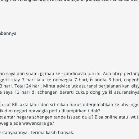
wabannya
an saya dan suami jg mau ke scandinavia juli ini. Ada bbrp pertan
nggris stay 7 hari lalu ke norwegia 7 hari, islandia 3 hari, copen
 3 hari. Total 24 hari. Minta advice utk asuransi perjalanan kan dis
e saya 13 hari di schengen berarti cukup dong ya kl asuransinya
 spt KK, akta lahir dan srt nikah harus diterjemahkan ke bhs inggr
tik dlm negari norwegia perlu dilampirkan tidak?
et antar negara schengen tanpa issued dulu? Bisa online atau lwt t
orwegia ada wawancara ga?
ertanyaannya. Terima kasih banyak.