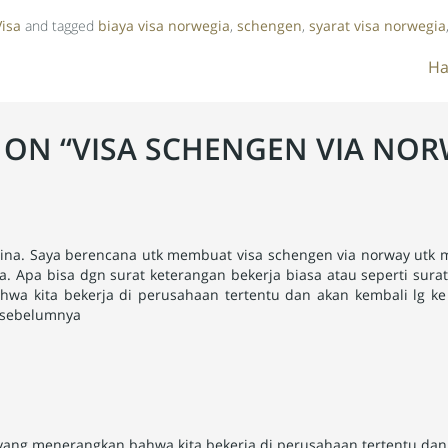
Visa
and tagged
biaya visa norwegia
,
schengen
,
syarat visa norwegia
Ha
 ON “
VISA SCHENGEN VIA NOR
 dina. Saya berencana utk membuat visa schengen via norway utk 
ja. Apa bisa dgn surat keterangan bekerja biasa atau seperti sura
hwa kita bekerja di perusahaan tertentu dan akan kembali lg k
h sebelumnya
 yang menerangkan bahwa kita bekerja di perusahaan tertentu dan